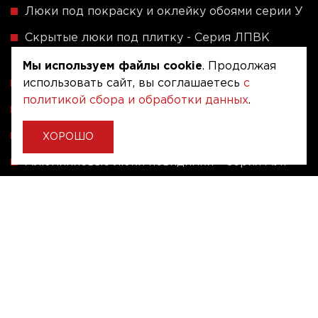
Люки под покраску и оклейку обоями серии У
Скрытые люки под плитку - Серия ЛПВК
(Купе)
Мы используем файлы cookie
. Продолжая
Ревизионные люки серии A (сталь / присоска)
использовать сайт, вы соглашаетесь
с
политикой сбора и обработки данных
.
Напольные люки серии ФЛЮР
Рассчитать люк по индивидуальным размерам
ХОРОШО
Алюминиевые люки невидимки - Серия АЛР
(присоска)
Ревизионные люки на заказ под размер
Угловые люки под плитку на заказ