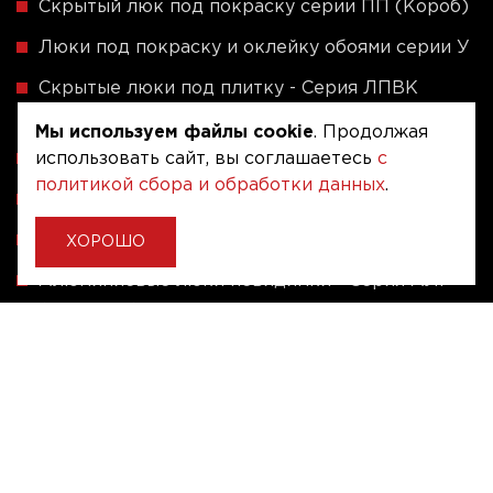
Скрытый люк под покраску серии ПП (Короб)
Люки под покраску и оклейку обоями серии У
Скрытые люки под плитку - Серия ЛПВК
(Купе)
Мы используем файлы cookie
. Продолжая
использовать сайт, вы соглашаетесь
Ревизионные люки серии A (сталь / присоска)
с
политикой сбора и обработки данных
.
Напольные люки серии ФЛЮР
Рассчитать люк по индивидуальным размерам
ХОРОШО
Алюминиевые люки невидимки - Серия АЛР
(присоска)
Ревизионные люки на заказ под размер
Угловые люки под плитку на заказ