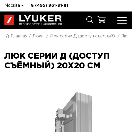
Москва
8 (495) 961-91-81
Главная
Люки
Люк серии Д (доступ съёмный)
Люк 
ЛЮК СЕРИИ Д (ДОСТУП
СЪЁМНЫЙ) 20X20 СМ