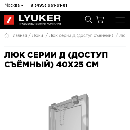
Москва
8 (495) 961-91-81
Главная
Люки
Люк серии Д (доступ съёмный)
Люк 
ЛЮК СЕРИИ Д (ДОСТУП
СЪЁМНЫЙ) 40X25 СМ