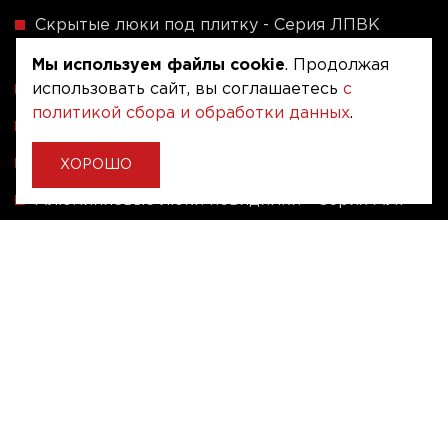
Скрытые люки под плитку - Серия ЛПВК
(Купе)
Мы используем файлы cookie
. Продолжая
использовать сайт, вы соглашаетесь
с
Ревизионные люки серии A (сталь / присоска)
политикой сбора и обработки данных
.
Напольные люки серии ФЛЮР
Рассчитать люк по индивидуальным размерам
ХОРОШО
Алюминиевые люки невидимки - Серия АЛР
(присоска)
Ревизионные люки на заказ под размер
Угловые люки под плитку на заказ
Copyright © 2020 - 2026. Люкер, ревизионные