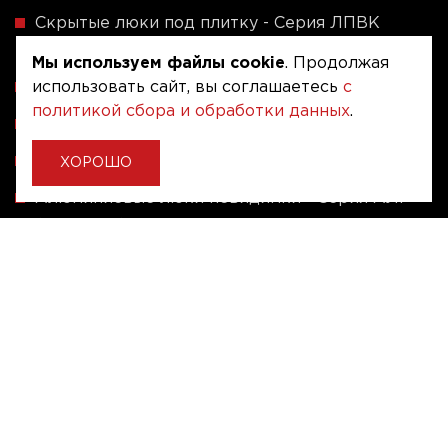
Скрытые люки под плитку - Серия ЛПВК
(Купе)
Мы используем файлы cookie
. Продолжая
Ревизионные люки серии A (сталь / присоска)
использовать сайт, вы соглашаетесь
с
политикой сбора и обработки данных
.
Напольные люки серии ФЛЮР
Рассчитать люк по индивидуальным размерам
ХОРОШО
Алюминиевые люки невидимки - Серия АЛР
(присоска)
Ревизионные люки на заказ под размер
Угловые люки под плитку на заказ
Copyright © 2020 - 2026. Люкер, ревизионные