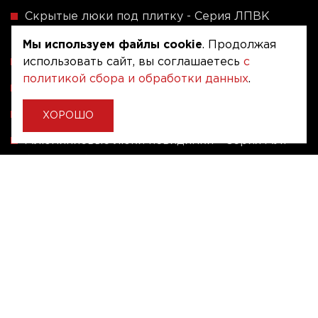
Скрытые люки под плитку - Серия ЛПВК
(Купе)
Мы используем файлы cookie
. Продолжая
Ревизионные люки серии A (сталь / присоска)
использовать сайт, вы соглашаетесь
с
политикой сбора и обработки данных
.
Напольные люки серии ФЛЮР
Рассчитать люк по индивидуальным размерам
ХОРОШО
Алюминиевые люки невидимки - Серия АЛР
(присоска)
Ревизионные люки на заказ под размер
Угловые люки под плитку на заказ
Copyright © 2020 - 2026. Люкер, ревизионные