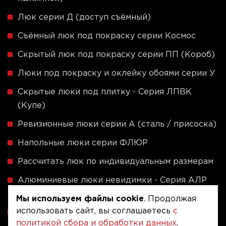
Люк серии Д (доступ съёмный)
Съёмный люк под покраску серии Космос
Скрытый люк под покраску серии ПП (Короб)
Люки под покраску и оклейку обоями серии У
Скрытые люки под плитку - Серия ЛПВК
(Купе)
Ревизионные люки серии A (сталь / присоска)
Напольные люки серии ФЛЮР
Рассчитать люк по индивидуальным размерам
Алюминиевые люки невидимки - Серия АЛР
(присоска)
Мы используем файлы cookie
. Продолжая
использовать сайт, вы соглашаетесь
с
Ревизионные люки на заказ под размер
политикой сбора и обработки данных
.