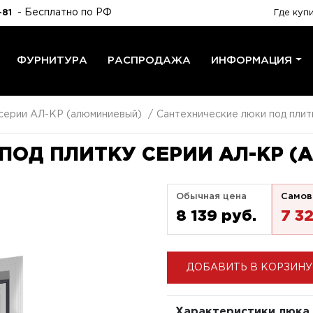
- Бесплатно по РФ
-81
Где куп
ФУРНИТУРА
РАСПРОДАЖА
ИНФОРМАЦИЯ
 серии АЛ-КР (алюминиевый)
Сантехнические люки под плит
ПОД ПЛИТКУ СЕРИИ АЛ-КР (
Обычная цена
Самов
8 139 pуб.
7 3
ДОБАВИТЬ В КОРЗИНУ
Характеристики люка