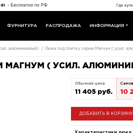
- Бесплатно по РФ
-81
Где куп
ФУРНИТУРА
РАСПРОДАЖА
ИНФОРМАЦИЯ
сил. алюминиевый)
Люки под плитку серии Магнум ( усил. а
 МАГНУМ ( УСИЛ. АЛЮМИНИ
Обычная цена
Само
11 405 pуб.
10 
ДОБАВИТЬ В КОРЗИНУ
Характеристики люка