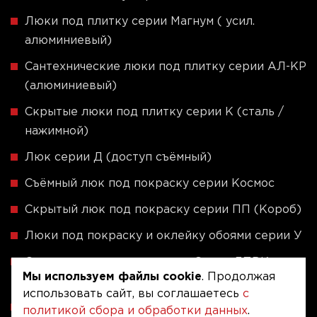
Люки под плитку серии Магнум ( усил.
алюминиевый)
Сантехнические люки под плитку серии АЛ-КР
(алюминиевый)
Скрытые люки под плитку серии K (сталь /
нажимной)
Люк серии Д (доступ съёмный)
Съёмный люк под покраску серии Космос
Скрытый люк под покраску серии ПП (Короб)
Люки под покраску и оклейку обоями серии У
Скрытые люки под плитку - Серия ЛПВК
Мы используем файлы cookie
. Продолжая
(Купе)
использовать сайт, вы соглашаетесь
с
Ревизионные люки серии A (сталь / присоска)
политикой сбора и обработки данных
.