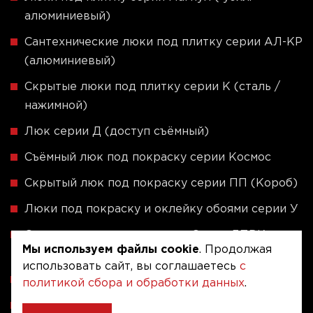
алюминиевый)
Сантехнические люки под плитку серии АЛ-КР
(алюминиевый)
Скрытые люки под плитку серии K (сталь /
нажимной)
Люк серии Д (доступ съёмный)
Съёмный люк под покраску серии Космос
Скрытый люк под покраску серии ПП (Короб)
Люки под покраску и оклейку обоями серии У
Скрытые люки под плитку - Серия ЛПВК
Мы используем файлы cookie
. Продолжая
(Купе)
использовать сайт, вы соглашаетесь
с
Ревизионные люки серии A (сталь / присоска)
политикой сбора и обработки данных
.
Напольные люки серии ФЛЮР